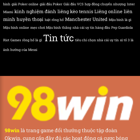
binh
giải Poker online
giải đấu Poker
Giải đấu VCS
hợp đồng chuyển nhượng
Inter
kinh nghiệm đánh liêng
kèo tennis
Liêng online
liên
Miami
minh huyền thoại
Manchester United
luật rồng hổ
Mậu binh là gì
Mậu binh online
mẹo chơi Mậu binh thắng
nhà cái uy tín hàng đầu
Pep Guardiola
Tin tức
Riot Games
rồng hổ là gì
tiêu chí chọn nhà cái uy tín
xì tố 3 lá
ảnh hưởng của Messi
98win
là trang game đổi thưởng thuộc tập đoàn
Okwin, cung cấp đầy đủ các hoạt động cá cược bóng