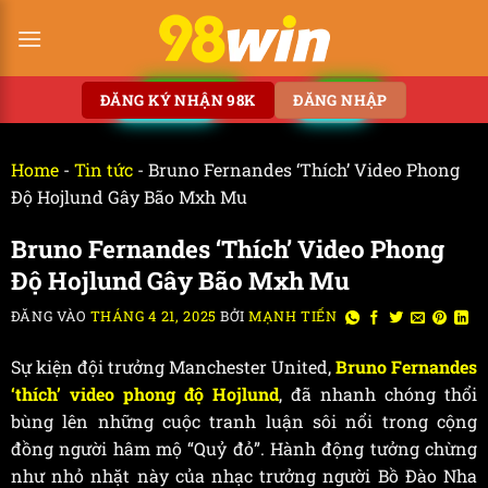
ĐĂNG KÝ NHẬN 98K
ĐĂNG NHẬP
Home
-
Tin tức
-
Bruno Fernandes ‘Thích’ Video Phong
Độ Hojlund Gây Bão Mxh Mu
Bruno Fernandes ‘Thích’ Video Phong
Độ Hojlund Gây Bão Mxh Mu
ĐĂNG VÀO
THÁNG 4 21, 2025
BỞI
MẠNH TIẾN
Sự kiện đội trưởng Manchester United,
Bruno Fernandes
‘thích’ video phong độ Hojlund
, đã nhanh chóng thổi
bùng lên những cuộc tranh luận sôi nổi trong cộng
đồng người hâm mộ “Quỷ đỏ”. Hành động tưởng chừng
như nhỏ nhặt này của nhạc trưởng người Bồ Đào Nha