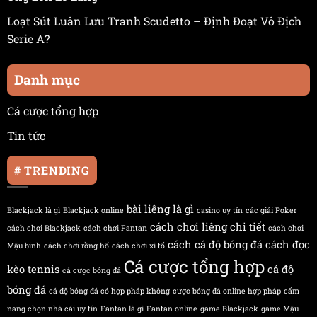
Loạt Sút Luân Lưu Tranh Scudetto – Định Đoạt Vô Địch
Serie A?
Danh mục
Cá cược tổng hợp
Tin tức
# TRENDING
bài liêng là gì
Blackjack là gì
Blackjack online
casino uy tín
các giải Poker
cách chơi liêng chi tiết
cách chơi Blackjack
cách chơi Fantan
cách chơi
cách cá độ bóng đá
cách đọc
Mậu binh
cách chơi rồng hổ
cách chơi xì tố
Cá cược tổng hợp
kèo tennis
cá độ
cá cược bóng đá
bóng đá
cá độ bóng đá có hợp pháp không
cược bóng đá online hợp pháp
cẩm
nang chọn nhà cái uy tín
Fantan là gì
Fantan online
game Blackjack
game Mậu