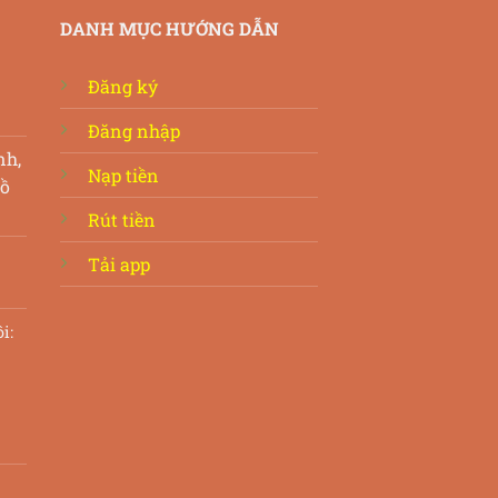
DANH MỤC HƯỚNG DẪN
Đăng ký
Đăng nhập
nh,
Nạp tiền
Hồ
Rút tiền
Tải app
i: