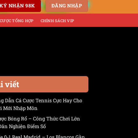
KÝ NHẬN 98K
ĐĂNG NHẬP
 CƯỢC TỔNG HỢP
CHÍNH SÁCH VIP
i viết
g Dẫn Cá Cược Tennis Cực Hay Cho
i Mới Nhập Môn
ược Bóng Rổ – Công Thức Chơi Lớn
Dân Nghiện Điểm Số
e 0-1 Real Madrid – Los Blancos Gần