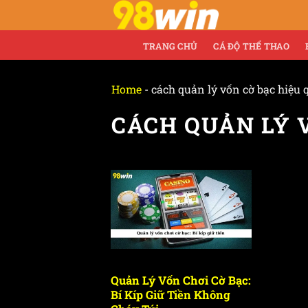
TRANG CHỦ
CÁ ĐỘ THỂ THAO
Home
-
cách quản lý vốn cờ bạc hiệu 
CÁCH QUẢN LÝ 
Quản Lý Vốn Chơi Cờ Bạc:
Bí Kíp Giữ Tiền Không