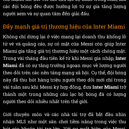
các đội bóng đều được hưởng lợi từ sự gia tăng lượng
người xem và sự quan tâm đến giải đấu.
Đẩy mạnh giá trị thương hiệu của Inter Miami
Không chỉ dừng lại ở việc mang lại doanh thu khổng lồ
từ vé và quảng cáo, sự có mặt của Messi còn giúp Inter
Miami gia tăng giá trị thương hiệu một cách chóng mặt.
Trong vài tháng đầu tiên kể từ khi Messi gia nhập,
Inter
Miami
đã có sự tăng trưởng ngoạn mục về lượng người
theo dõi trên các nền tảng mạng xã hội. Cụ thể, đội bóng
này đã thu hút hàng triệu người theo dõi mới chỉ trong
vài tuần sau khi Messi ký hợp đồng, đưa
Inter Miami
trở
thành một trong những câu lạc bộ bóng đá có lượng
người theo dõi nhiều nhất trên thế giới.
Giới chuyên môn và các nhà tài trợ đã bắt đầu nhìn
nhận MLS như một sân chơi tiềm năng trong việc thu
hút các khoản tài trợ lớn. Với sự xuất hiện của Messi,