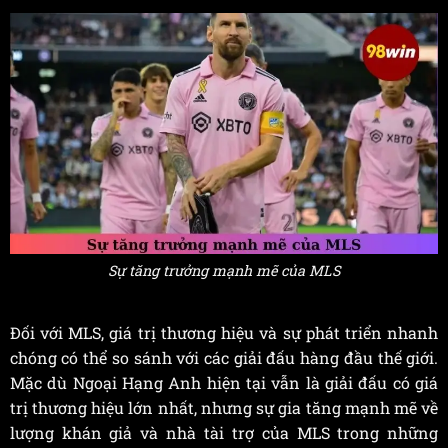
Sự tăng trưởng mạnh mẽ của MLS
Đối với MLS, giá trị thương hiệu và sự phát triển nhanh
chóng có thể so sánh với các giải đấu hàng đầu thế giới.
Mặc dù Ngoại Hạng Anh hiện tại vẫn là giải đấu có giá
trị thương hiệu lớn nhất, nhưng sự gia tăng mạnh mẽ về
lượng khán giả và nhà tài trợ của MLS trong những