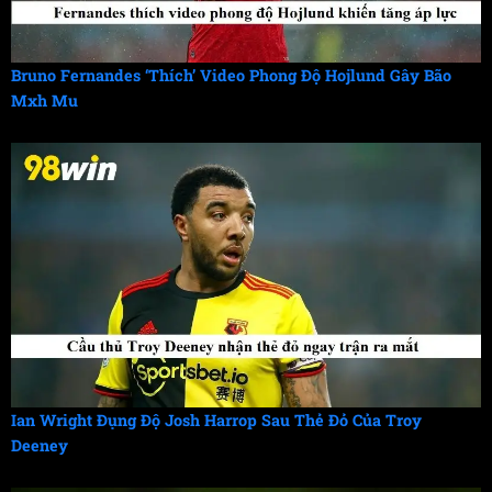
Bruno Fernandes ‘Thích’ Video Phong Độ Hojlund Gây Bão
Mxh Mu
Ian Wright Đụng Độ Josh Harrop Sau Thẻ Đỏ Của Troy
Deeney