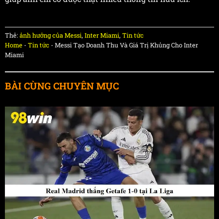
Thẻ:
ảnh hưởng của Messi
,
Inter Miami
,
Tin tức
Home
-
Tin tức
-
Messi Tạo Doanh Thu Và Giá Trị Khủng Cho Inter
Miami
BÀI CÙNG CHUYÊN MỤC