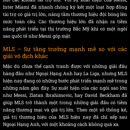
Inter Miami đã nhanh chóng ký kết một loạt hợp đồng
tài trợ có giá trị lớn, nâng tầm thương hiệu đội bóng lên
mức toàn cầu. Các thương hiệu lớn đã nhận ra tiềm
năng phát triển tại thị trường Bắc Mỹ khi có một ngôi
sao quốc tế như Messi góp mặt.
MLS – Sự tăng trưởng mạnh mẽ so với các
giải vô địch khác
Mặc dù chưa thể cạnh tranh được với những giải đấu
hàng đầu như Ngoại Hạng Anh hay La Liga, nhưng MLS
hiện nay đang có những bước phát triển mạnh mẽ trong
những năm gần đây. Sự xuất hiện của các ngôi sao lớn
như Messi, Zlatan Ibrahimovic, hay David Beckham đã
giúp MLS trở thành một trong những giải đấu có tiềm
năng thương mại và giá trị lớn. Theo một số thống kê,
giá trị thương hiệu của MLS hiện nay đã chỉ xếp sau
Ngoại Hạng Anh, với một khoảng cách không quá xa.