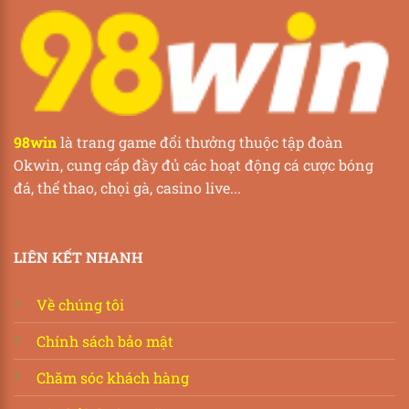
98win
là trang game đổi thưởng thuộc tập đoàn
Okwin, cung cấp đầy đủ các hoạt động cá cược bóng
đá, thể thao, chọi gà, casino live...
LIÊN KẾT NHANH
Về chúng tôi
Chính sách bảo mật
Chăm sóc khách hàng