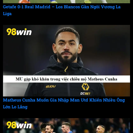
Getafe 0-1 Real Madrid – Los Blancos Gần Ngôi Vương La
Liga
Matheus Cunha Muốn Gia Nhập Man Utd Khiến Nhiều Ông
Lớn Lo Lắng