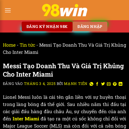
ĐĂNG KÝ NHẬN 98K
ĐĂNG NHẬP
Home
-
Tin tức
-
Messi Tạo Doanh Thu Và Giá Trị Khủng
Cho Inter Miami
Messi Tạo Doanh Thu Và Giá Trị Khủng
Cho Inter Miami
ĐĂNG VÀO
THÁNG 3 4, 2025
BỞI
MẠNH TIẾN
Lionel Messi luôn là cái tên gắn liền với sự huyền thoại
trong làng bóng đá thế giới. Sau nhiều năm thi đấu tại
các giải đấu hàng đầu châu Âu, sự chuyển đến của anh
đến
Inter Miami
đã tạo ra một cú sốc không chỉ đối với
Major League Soccer (MLS) mà còn đối với cả nền bóng