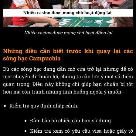
Nhiều casino được mong chờ hoạt động lại
Những điều cần biết trước khi quay lại các
sòng bạc Campuchia
Dù các sòng bạc đang dần mở cửa trở lại nhưng để có
một chuyến đi thuận lợi, chúng ta cần lưu ý một số điểm
quan trọng. Điều này không chỉ giúp bạn chuẩn bị tốt
hơn mà còn tránh những tình huống ngoài ý muốn.
Kiểm tra quy định nhập cảnh:
Đảm bảo hộ chiếu còn hạn sử dụng.
Kiểm tra xem có yêu cầu visa hoặc giấy tờ