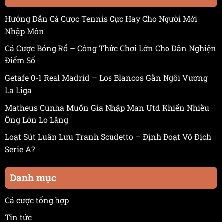
Hướng Dẫn Cá Cược Tennis Cực Hay Cho Người Mới
Nhập Môn
Cá Cược Bóng Rổ – Công Thức Chơi Lớn Cho Dân Nghiện
Điểm Số
Getafe 0-1 Real Madrid – Los Blancos Gần Ngôi Vương
La Liga
Matheus Cunha Muốn Gia Nhập Man Utd Khiến Nhiều
Ông Lớn Lo Lắng
Loạt Sút Luân Lưu Tranh Scudetto – Định Đoạt Vô Địch
Serie A?
Danh mục
Cá cược tổng hợp
Tin tức