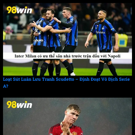
Loạt Sút Luân Lưu Tranh Scudetto – Định Đoạt Vô Địch Serie
A?