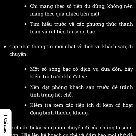
Chỉ mang theo số tiền đủ dùng, không nên
mang theo quá nhiều tiền mặt.
Tìm hiểu trước về các phương thức thanh
toán và rút tiền tại sòng bạc.
Cập nhật thông tin mới nhất về dịch vụ khách sạn, di
chuyển:
Một số sòng bạc có dịch vụ đưa đón, hãy
kiểm tra trước khi đặt vé.
Nên đặt phòng khách sạn trước để tránh
tình trạng hết chỗ.
Kiểm tra xem các tiện ích đi kèm có hoạt
động bình thường không.
→
Chỉ mục
Việc chuẩn bị kỹ càng giúp chuyến đi của chúng ta suôn
sẻ hơn. Hãy lên kế hoạch cụ thể và đảm bảo mọi thứ đã