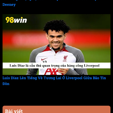
Deeney
Luis Diaz Lên Tiếng Về Tương Lai Ở Liverpool Giữa Bão Tin
Đồn
Bài viết