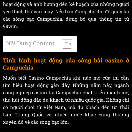
hoạt động và ảnh hưởng đến kế hoạch của những người
yêu thích thử vận may. Nếu bạn đang chờ đợi để quay lại
các sòng bạc Campuchia, đừng bỏ qua thông tin từ
98win.
Nội Dung Content
Tình hình hoạt động của sòng bài casino ở
Campuchia
Muốn biết Casino Campuchia khi nào mở cửa thì cần
tìm hiểu hoạt động gần đây. Những năm này, ngành
công nghiệp casino tại Campuchia phát triển mạnh mẽ,
thu hút đông đảo du khách từ nhiều quốc gia. Không chỉ
có người chơi từ Việt Nam, mà du khách đến từ Thái
Lan, Trung Quốc và nhiều nước khác cũng thường
xuyên đổ về các sòng bạc lớn.