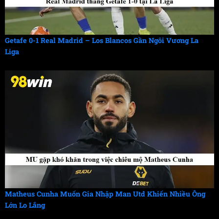
Getafe 0-1 Real Madrid – Los Blancos Gần Ngôi Vương La
Liga
Matheus Cunha Muốn Gia Nhập Man Utd Khiến Nhiều Ông
Lớn Lo Lắng