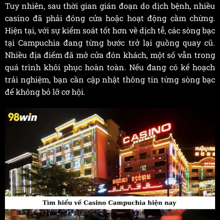
Tuy nhiên, sau thời gian gián đoạn do dịch bệnh, nhiều
casino đã phải đóng cửa hoặc hoạt động cầm chừng.
Hiện tại, với sự kiểm soát tốt hơn về dịch tễ, các sòng bạc
tại Campuchia đang từng bước trở lại guồng quay cũ.
Nhiều địa điểm đã mở cửa đón khách, một số vẫn trong
quá trình khôi phục hoàn toàn. Nếu đang có kế hoạch
trải nghiệm, bạn cần cập nhật thông tin từng sòng bạc
để không bỏ lỡ cơ hội.