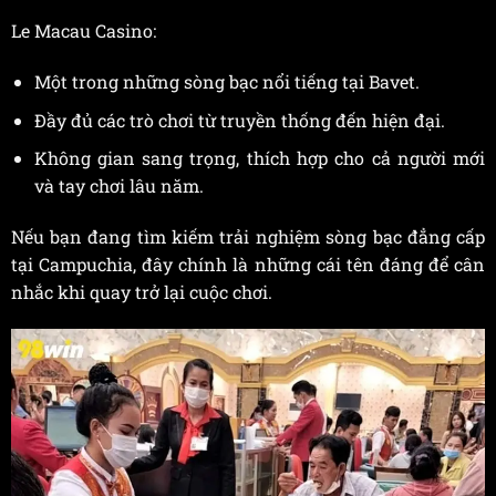
Le Macau Casino:
Một trong những sòng bạc nổi tiếng tại Bavet.
Đầy đủ các trò chơi từ truyền thống đến hiện đại.
Không gian sang trọng, thích hợp cho cả người mới
và tay chơi lâu năm.
Nếu bạn đang tìm kiếm trải nghiệm sòng bạc đẳng cấp
tại Campuchia, đây chính là những cái tên đáng để cân
nhắc khi quay trở lại cuộc chơi.