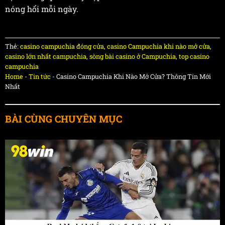
nóng hổi mỗi ngày.
Thẻ:
casino campuchia đóng cửa
,
casino Campuchia khi nào mở cửa
,
casino lớn nhất campuchia
,
sòng bài casino ở Campuchia
,
top casino
campuchia
Home
-
Tin tức
-
Casino Campuchia Khi Nào Mở Cửa? Thông Tin Mới
Nhất
BÀI CÙNG CHUYÊN MỤC