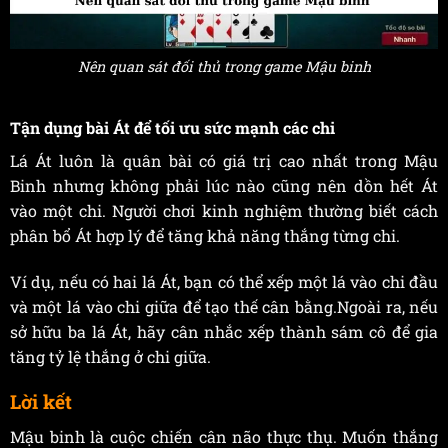
Nên quan sát đối thủ trong game Mậu binh
Tận dụng bài Át để tối ưu sức mạnh các chi
Lá Át luôn là quân bài có giá trị cao nhất trong Mậu
Binh nhưng không phải lúc nào cũng nên dồn hết Át
vào một chi. Người chơi kinh nghiệm thường biết cách
phân bổ Át hợp lý để tăng khả năng thắng từng chi.
Ví dụ, nếu có hai lá Át, bạn có thể xếp một lá vào chi đầu
và một lá vào chi giữa để tạo thế cân bằng.Ngoài ra, nếu
sở hữu ba lá Át, hãy cân nhắc xếp thành sám cô để gia
tăng tỷ lệ thắng ở chi giữa.
Lời kết
Mậu binh là cuộc chiến cân não thực thụ. Muốn thắng