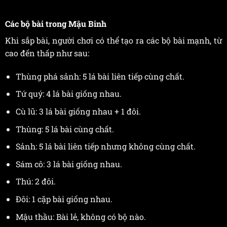
Các bộ bài trong Mậu Binh
Khi sắp bài, người chơi có thể tạo ra các bộ bài mạnh, từ
cao đến thấp như sau:
Thùng phá sảnh: 5 lá bài liên tiếp cùng chất.
Tứ quý: 4 lá bài giống nhau.
Cù lũ: 3 lá bài giống nhau + 1 đôi.
Thùng: 5 lá bài cùng chất.
Sảnh: 5 lá bài liên tiếp nhưng không cùng chất.
Sám cô: 3 lá bài giống nhau.
Thú: 2 đôi.
Đôi: 1 cặp bài giống nhau.
Mậu thầu: Bài lẻ, không có bộ nào.