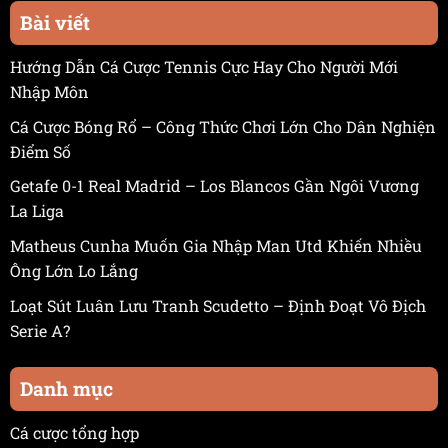
Bài viết
Hướng Dẫn Cá Cược Tennis Cực Hay Cho Người Mới
Nhập Môn
Cá Cược Bóng Rổ – Công Thức Chơi Lớn Cho Dân Nghiện
Điểm Số
Getafe 0-1 Real Madrid – Los Blancos Gần Ngôi Vương
La Liga
Matheus Cunha Muốn Gia Nhập Man Utd Khiến Nhiều
Ông Lớn Lo Lắng
Loạt Sút Luân Lưu Tranh Scudetto – Định Đoạt Vô Địch
Serie A?
Danh mục
Cá cược tổng hợp