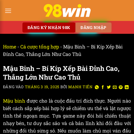
ĐĂNG KÝ NHẬN 98K
ĐĂNG NHẬP
Home
-
Cá cược tổng hợp
-
Mậu Binh – Bí Kíp Xếp Bài
Đỉnh Cao, Thắng Lớn Như Cao Thủ
Mậu Binh – Bí Kíp Xếp Bài Đỉnh Cao,
Thắng Lớn Như Cao Thủ
ĐĂNG VÀO
THÁNG 3 19, 2025
BỞI
MẠNH TIẾN
Mậu binh
được cho là cuộc đấu trí đích thực. Người nào
biết cách sắp xếp bài hợp lý sẽ chiếm ưu thế và lật ngược
tình thế ngoạn mục. Tựa game này đòi hỏi chiến thuật
nhạy bén, tư duy sắc sảo và cả bản lĩnh khi đối đầu với
những đối thủ sừng sỏ. Nếu muốn làm chủ mọi ván đấu