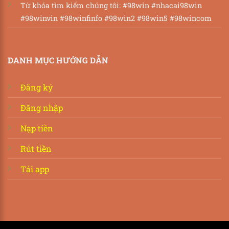
Từ khóa tìm kiếm chúng tôi: #98win #nhacai98win
#98winvin #98winfinfo #98win2 #98win5 #98wincom
DANH MỤC HƯỚNG DẪN
Đăng ký
Đăng nhập
Nạp tiền
Rút tiền
Tải app