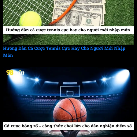
Hướng Dẫn Cá Cược Tennis Cực Hay Cho Người Mới Nhập
Môn