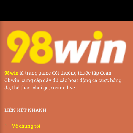
98win
là trang game đổi thưởng thuộc tập đoàn
Okwin, cung cấp đầy đủ các hoạt động cá cược bóng
đá, thể thao, chọi gà, casino live...
LIÊN KẾT NHANH
Về chúng tôi