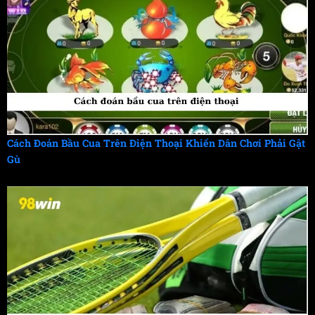
Cách Đoán Bầu Cua Trên Điện Thoại Khiến Dân Chơi Phải Gật
Gù